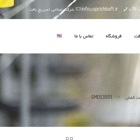
+98 (
info@sprichbaft.ir
شرکت نساجی اسپریچ بافت
فت
فروشگاه
تماس با ما
ت کفش
SM013S01