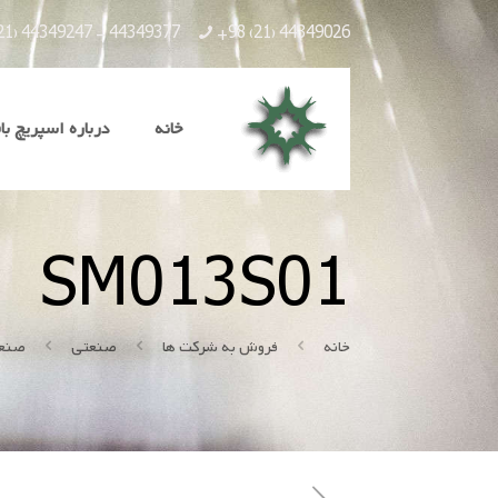
21) 44349247 - 44349377
+98 (21) 44349026
خانه
درباره اسپریچ با
SM013S01
خانه
فروش به شرکت ها
صنعتی
صنع