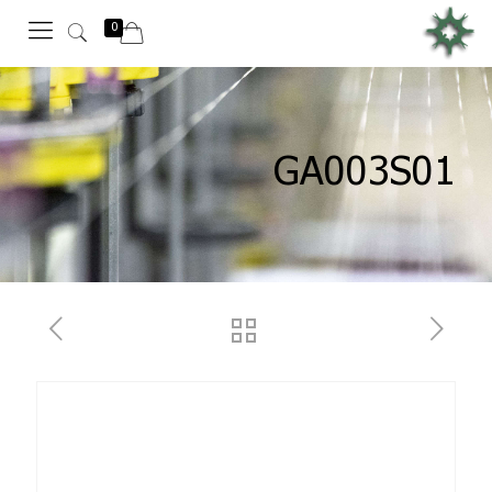
0
GA003S01