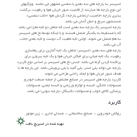
اسپیسر به پارچه های سه بعدی یا تنفسی مشهور می باشند. ویژگیهای
این نوع پارچه ها عبارتند از قابلیت عبور جریان هوا و رطوبت، برگشت
پذیری پارچه (خاصیت ارتجاعی پارچه)، گردش هوا (حالت تنفسی)،
شستشوی سریع و حمل آسان می باشد.
پارچه اسپیسر یک پارچه سه بعدی است که شامل دو لایه مجزا می باشد
که یا مستقیما به یکدیگر متصل هستند و یا اینکه توسط نخ های اسپیسر
به هم متصل می شوند. اولین لایه ماهیت آب دوست و لایه بعدی جاذب
آب می باشد.
پارچه های سه بعدی (اسپیسر) شامل یک لایه آغازین برای رهاسازی
رطوبت، یک لایه میانی برای امکان جریان هوا و یک لایه بیرونی برای
پراکنده کردن گرما می باشد. جنس نخ های اسپیسر بر اساس نوع کاربرد
پارچه، می تواند پلی استر، پلی آمید یا پلی پروپیلن باشد. این پارچه ها با
هدف عبور جریان هوا و ایجاد راحتی طراحی می شوند.
کاربرد پارچه های اسپیسر در صنایع مختلفی از جمله صنعت خودرو،
منسوجات خانگی، البسه و لوازم ورزشی و البسه ایمنی، منسوجات
پزشکی، کالای خواب و منسوجات تکنیکال (پارچه بتونی) می باشد.
کاربرد
روکش خودرویی – صنایع ساختمانی – صندلی اداری – زین موتور
تهیه شده در اسپریچ بافت