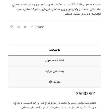
شناسه محصول:
BB-666
دسته:
امکانات اداری
,
خودرو و وسایل نقلیه
,
صنایع
ساختمانی
,
صنعت روکش خودرویی
,
صنعتی
,
فروش به شرکت ها
برچسب:
اتوموبیل و وسایل نقلیه
,
صنعتی
Share
توضیحات
اطلاعات محصول
پست های مرتبط
نظرات (0)
GA003S01
محصولات تولیدی اسپریچ بافت در انواع طرح های پارچه اسپیسر و پارچه
های تکنیکال تکستایل در عرض های مختلف می باشد. پارچه های