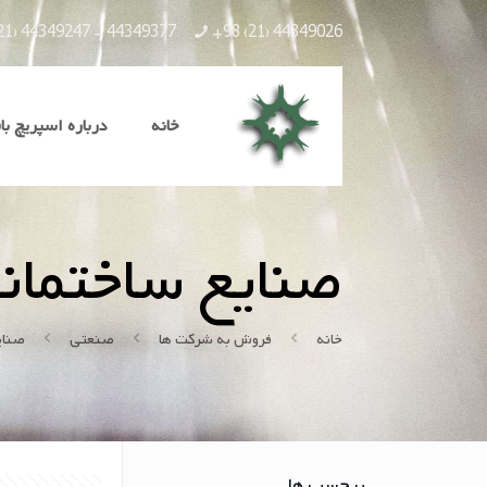
21) 44349247 - 44349377
+98 (21) 44349026
خانه
درباره اسپریچ با
صنایع ساختمان
خانه
فروش به شرکت ها
صنعتی
صنای
برچسب ها