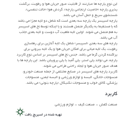
این نوع پارچه ها عبارتند از قابلیت عبور جریان هوا و رطوبت، برگشت
پذیری پارچه (خاصیت ارتجاعی پارچه)، گردش هوا (حالت تنفسی)،
شستشوی سریع و حمل آسان می باشد.
پارچه اسپیسر یک پارچه سه بعدی است که شامل دو لایه مجزا می باشد
که یا مستقیما به یکدیگر متصل هستند و یا اینکه توسط نخ های اسپیسر
به هم متصل می شوند. اولین لایه ماهیت آب دوست و لایه بعدی جاذب
آب می باشد.
پارچه های سه بعدی (اسپیسر) شامل یک لایه آغازین برای رهاسازی
رطوبت، یک لایه میانی برای امکان جریان هوا و یک لایه بیرونی برای
پراکنده کردن گرما می باشد. جنس نخ های اسپیسر بر اساس نوع کاربرد
پارچه، می تواند پلی استر، پلی آمید یا پلی پروپیلن باشد. این پارچه ها با
هدف عبور جریان هوا و ایجاد راحتی طراحی می شوند.
کاربرد پارچه های اسپیسر در صنایع مختلفی از جمله صنعت خودرو،
منسوجات خانگی، البسه و لوازم ورزشی و البسه ایمنی، منسوجات
پزشکی، کالای خواب و منسوجات تکنیکال (پارچه بتونی) می باشد.
کاربرد
صنعت کفش – صنعت کیف – لوازم ورزشی
تهیه شده در اسپریچ بافت