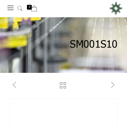
0
SM001S10