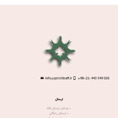
info@sprichbaft.ir
+98 (21) 443 349 026
ارسال
-
مراحل ارسال کالا
-
ارسال رایگان