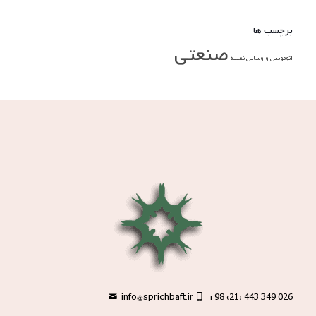
برچسب ها
صنعتی
اتوموبیل و وسایل نقلیه
info@sprichbaft.ir
+98 (21) 443 349 026