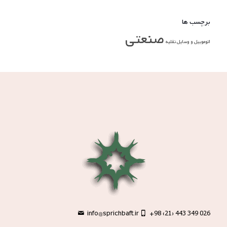
برچسب ها
صنعتی
اتوموبیل و وسایل نقلیه
info@sprichbaft.ir
+98 (21) 443 349 026