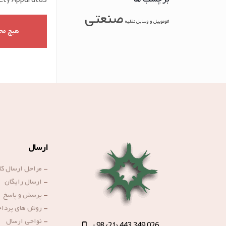
ety Apparatus
صنعتی
اتوموبیل و وسایل نقلیه
هیچ مح
ارسال
-
مراحل ارسال کال
-
ارسال رایگان
-
پرسش و پاسخ
-
روش های پردا
-
نواحی ارسال