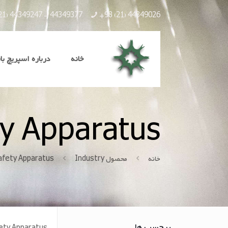
21) 44349247 - 44349377
+98 (21) 44349026
خانه
درباره اسپریچ با
ty Apparatus
خانه
محصول Industry
afety Apparatus
برچسب ها