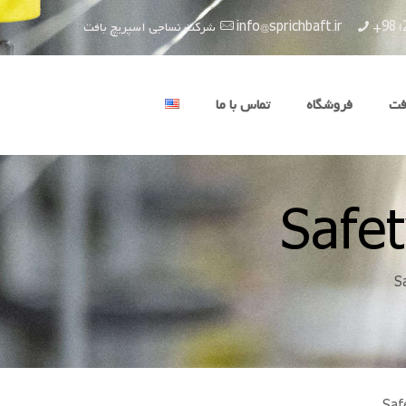
+98 (
info@sprichbaft.ir
شرکت نساجی اسپریچ بافت
فت
فروشگاه
تماس با ما
Safe
S