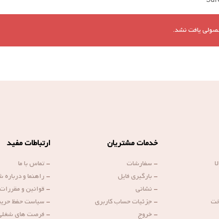
Saf
صولی یافت نشد.
خدمات مشتریان
ارتباطات مفید
ا
-
سفارشات
-
تماس با ما
-
بارگیری فایل
-
راهنما و درباره 
-
نشانی
-
قوانین و مقررات
خت
-
جزئیات حساب کاربری
-
سیاست حفظ حری
-
خروج
-
فرصت های شغلی