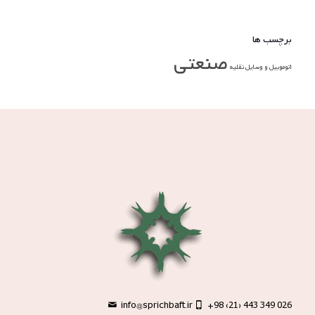
برچسب ها
صنعتی
اتوموبیل و وسایل نقلیه
info@sprichbaft.ir
+98 (21) 443 349 026