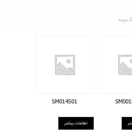
SM014S01
SM001
تر
اطلاعات بیشتر