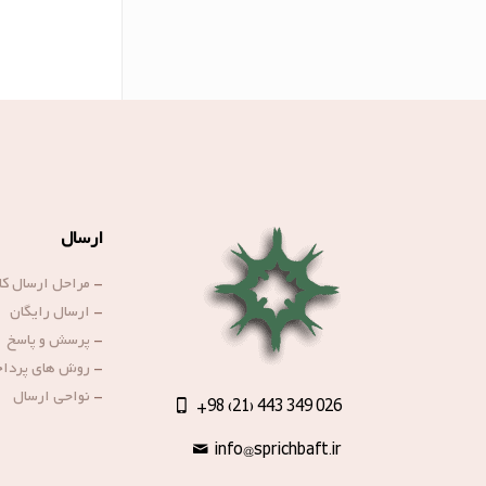
ارسال
-
مراحل ارسال کال
-
ارسال رایگان
-
پرسش و پاسخ
-
روش های پردا
-
نواحی ارسال
+98 (21) 443 349 026
info@sprichbaft.ir