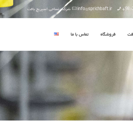
+98 (
info@sprichbaft.ir
شرکت نساجی اسپریچ بافت
فت
فروشگاه
تماس با ما