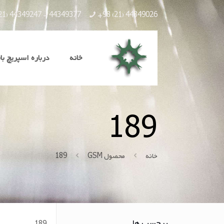
21) 44349247 - 44349377
+98 (21) 44349026
خانه
درباره اسپریچ با
189
خانه
محصول GSM
189
برچسب ها